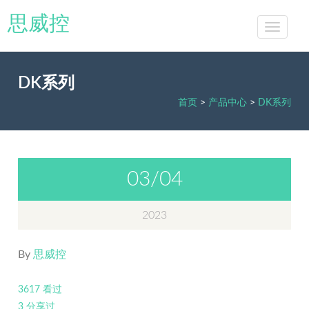
思威控
DK系列
首页
>
产品中心
>
DK系列
03/04
2023
By
思威控
3617 看过
3 分享过