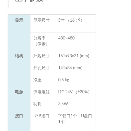
显示
显示尺寸
5寸 （16 : 9）
分辨率
480×480
（像素）
结构
外观尺寸
151x93x31 (mm)
开孔尺寸
141x84 (mm)
净重
0.6 kg
电源
供电电源
DC 24V （±20%）
功耗
3.5W
接口
USB接口
下载口1个，U盘口
1个